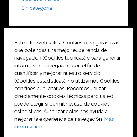
Sin categoría
Este sitio web utiliza Cookies para garantizar
que obtengas una mejor experiencia de
INICIO
navegación (Cookies técnicas) y para generar
POLÍTICA DE COOKIES
informes de navegación con el fin de
cuantificar y mejorar nuestro servicio
POLITICA DE PRIVACIDAD
(Cookies estadísticas), no utilizamos Cookies
con fines publicitarios. Podemos utilizar
AVISO LEGAL
directamente cookies técnicas pero usted
puede elegir si permitir el uso de cookies
CONTACTO
estadísticas. Autorizándolas nos ayuda a
mejorar la experiencia de navegación.
Más
Telf:
649 15 73 85
información.
SIGUENOS
Email:
Prod.Bicho@gmail.com