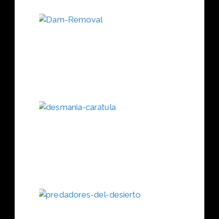
DAM
DEMOLIT
in Spain
16 diciemb
2018
Leer Más 
LIFE
DESMANI
16
diciembre,
2018
Leer Más
>>
Dune
Predator
16
diciembre,
2018
Leer Más