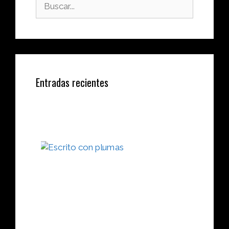
Entradas recientes
ESCRITO
CON
PLUMAS: 
Manuscri
de Astor
16 diciemb
2018
Leer Más 
BIGGEST